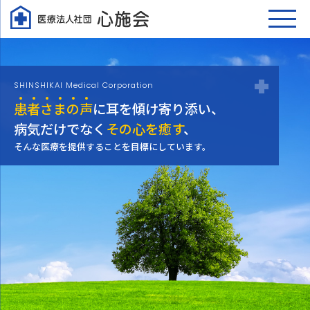
SHINSHIKAI Medical Corporation
患
者
さ
ま
の
声
に耳を傾け寄り添い、
病気だけでなく
その心を癒す
、
そんな医療を提供することを目標にしています。