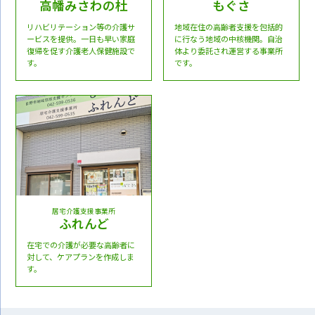
高幡みさわの杜
もぐさ
リハビリテーション等の介護サ
地域在住の高齢者支援を包括的
ービスを提供。一日も早い家庭
に行なう地域の中核機関。自治
復帰を促す介護老人保健施設で
体より委託され運営する事業所
す。
です。
居宅介護支援事業所
ふれんど
在宅での介護が必要な高齢者に
対して、ケアプランを作成しま
す。