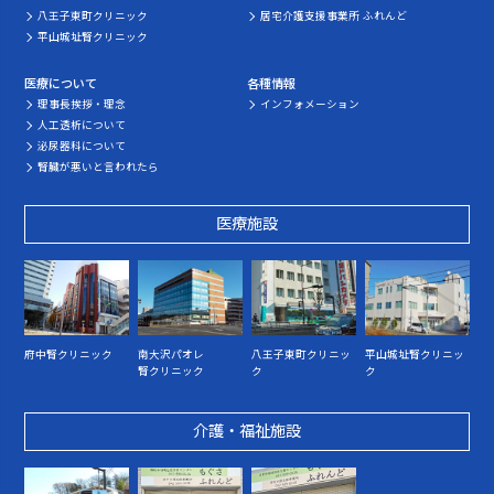
八王子東町クリニック
居宅介護支援事業所 ふれんど
平山城址腎クリニック
医療について
各種情報
理事長挨拶・理念
インフォメーション
人工透析について
泌尿器科について
腎臓が悪いと言われたら
医療施設
府中腎クリニック
南大沢パオレ
八王子東町クリニッ
平山城址腎クリニッ
腎クリニック
ク
ク
介護・福祉施設